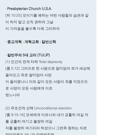
· Presbyterian Church U.S.A.
[히 10:25] 모이기를 폐하는 어떤 사람들의 습관과 같
이 하지 말고 오직 권하여 그날
이 가까움을 볼수록 더욱 그리하자
· 종교개혁 : 개혁교회 : 칼빈신학
· 칼빈주의 5대 교리 (TULIP)
(1) 인간의 전적 타락 Total depravity
[롬 5:12] 그러므로 한 사람으로 말미암아 죄가 세상에 
들어오고 죄로 말미암아 사망
이 들어왔나니 이와 같이 모든 사람이 죄를 지었으므
로 사망이 모든 사람에게 이르
렀느니라
(2) 무조건적 선택 Unconditional election
[롬 9:15-16] 모세에게 이르시되 내가 긍휼히 여길 자
를 긍휼히 여기고 불쌍히 여길
자를 불쌍히 여기리라 하셨으니 그런즉 원하는 자로 
말미암음도 아니요 달음박질하