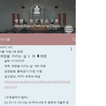
에덴스한인장로교회
Athens Korean Presbyterian Church
게시물
AKPC WC
4월 18일
2분 분량
계명을 지키는 삶 : 제 8계명
날짜: 4/19/2026
제목: 
계명을 지키는 삶 : 제8 계명
성경말씀: 
출애굽기 20장 15절
설교영상: AKPC 유튜브 채널
https://www.youtube.com/c/AthensKoreanPresbyteri
anChurch
<도둑질하지 말라>
[신 25:13-15] 너는 네 주머니에 두 종류의 저울추 곧 