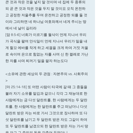
큰 것과 작은 것을 넣지 말 것이며 네 집에 두 종류의 
되 곧 큰 것과 작은 것을 두지 말 것이요 오직 온전하
고 공정한 저울추를 두며 온전하고 공정한 되를 둘 것
이라 그리하면 네 하나님 여호와께서 네게 주시는 땅
에서 네 날이 길리라
[암 8:5-6] 너희가 이르기를 월삭이 언제 지나서 우리
가 곡식을 팔며 안식일이 언제 지나서 우리가 밀을 내
게 할꼬 에바를 작게 하고 세겔을 크게 하여 거짓 저울
로 속이며 은으로 힘없는 자를 사며 신 한 켤레로 가난
한 자를 사며 찌꺼기 밀을 팔자 하는도다
<소유에 관한 세상의 두 관점 : 자본주의 vs. 사회주의
>
[마 25:14-18] 또 어떤 사람이 타국에 갈 때 그 종들을 
불러 자기 소유를 맡김과 같으니 각각 그 재능대로 한 
사람에게는 금 다섯 달란트를, 한 사람에게는 두 달란
트를, 한 사람에게는 한 달란트를 주고 떠났더니 다섯 
달란트 받은 자는 바로 가서 그것으로 장사하여 또 다
섯 달란트를 남기고 두 달란트 받은 자도 그같이 하여 
또 두 달란트를 남겼으되 한 달란트 받은 자는 가서 땅
을 파고 그 주인의 돈을 감추어 두었더니