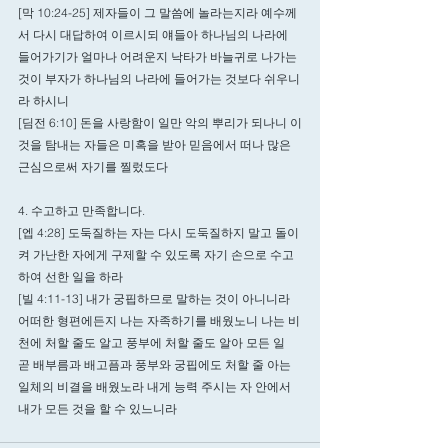
[막 10:24-25] 제자들이 그 말씀에 놀라는지라 예수께
서 다시 대답하여 이르시되 얘들아 하나님의 나라에 
들어가기가 얼마나 어려운지 낙타가 바늘귀로 나가는 
것이 부자가 하나님의 나라에 들어가는 것보다 쉬우니
라 하시니
[딤전 6:10] 돈을 사랑함이 일만 악의 뿌리가 되나니 이
것을 탐내는 자들은 미혹을 받아 믿음에서 떠나 많은 
근심으로써 자기를 찔렀도다
4. 수고하고 만족합니다.  
[엡 4:28] 도둑질하는 자는 다시 도둑질하지 말고 돌이
켜 가난한 자에게 구제할 수 있도록 자기 손으로 수고
하여 선한 일을 하라
[빌 4:11-13] 내가 궁핍하므로 말하는 것이 아니니라 
어떠한 형편에든지 나는 자족하기를 배웠노니 나는 비
천에 처할 줄도 알고 풍부에 처할 줄도 알아 모든 일 
곧 배부름과 배고픔과 풍부와 궁핍에도 처할 줄 아는 
일체의 비결을 배웠노라 내게 능력 주시는 자 안에서 
내가 모든 것을 할 수 있느니라