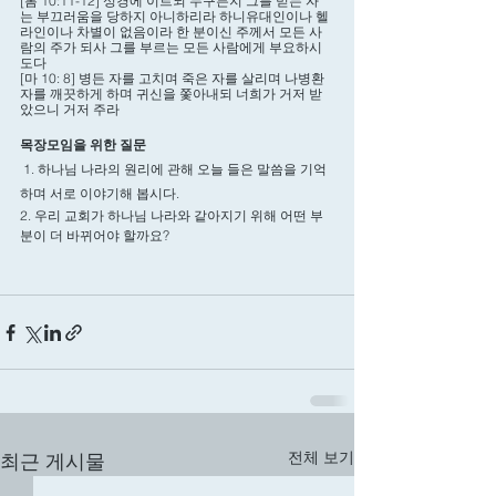
[롬 10:11-12] 성경에 이르되 누구든지 그를 믿는 자
는 부끄러움을 당하지 아니하리라 하니유대인이나 헬
라인이나 차별이 없음이라 한 분이신 주께서 모든 사
람의 주가 되사 그를 부르는 모든 사람에게 부요하시
도다
[마 10: 8] 병든 자를 고치며 죽은 자를 살리며 나병환
자를 깨끗하게 하며 귀신을 쫓아내되 너희가 거저 받
았으니 거저 주라
목장모임을 위한 질문
 1. 하나님 나라의 원리에 관해 오늘 들은 말씀을 기억
하며 서로 이야기해 봅시다. 
2. 우리 교회가 하나님 나라와 같아지기 위해 어떤 부
분이 더 바뀌어야 할까요? 
전체 보기
최근 게시물