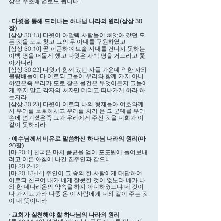
상은 주초에 업로드 됩니다.
· 
다윗을 통해 드러나는 하나님 나라의 원리(삼상 30
장)
[삼상 30:18] 다윗이 아말렉 사람들이 빼앗아 갔던 모
든 것을 도로 찾고 그의 두 아내를 구원하였고
[삼상 30:10] 곧 피곤하여 브솔 시내를 건너지 못하는 
이백 명을 머물게 했고 다윗은 사백 명을 거느리고 쫓
아가니라
[삼상 30:22] 다윗과 함께 갔던 자들 가운데 악한 자와 
불량배들이 다 이르되 그들이 우리와 함께 가지 아니
하였은즉 우리가 도로 찾은 물건은 무엇이든지 그들에
게 주지 말고 각자의 처자만 데리고 떠나가게 하라 하
는지라
[삼상 30:23] 다윗이 이르되 나의 형제들아 여호와께
서 우리를 보호하시고 우리를 치러 온 그 군대를 우리 
손에 넘기셨은즉 그가 우리에게 주신 것을 너희가 이
같이 못하리라
· 
예수님께서 비유로 말씀하신 하나님 나라의 원리(마 
20장)
[마 20:1] 천국은 마치 품꾼을 얻어 포도원에 들여보내
려고 이른 아침에 나간 집주인과 같으니
[마 20:2-12] 
[마 20:13-14] 주인이 그 중의 한 사람에게 대답하여 
이르되 친구여 내가 네게 잘못한 것이 없노라 네가 나
와 한 데나리온의 약속을 하지 아니하였느냐 네 것이
나 가지고 가라 나중 온 이 사람에게 너와 같이 주는 것
이 내 뜻이니라
· 
교회가 실천해야 할 하나님의 나라의 원리 