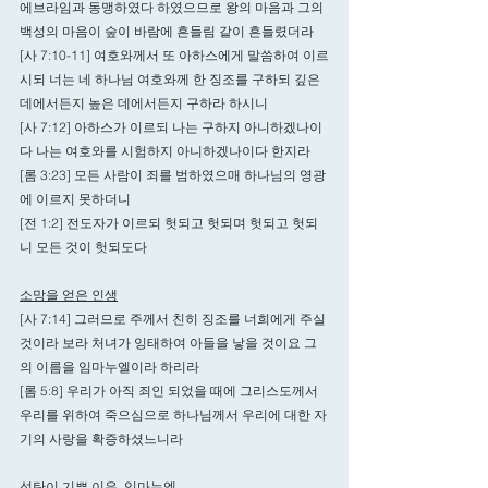
에브라임과 동맹하였다 하였으므로 왕의 마음과 그의 
백성의 마음이 숲이 바람에 흔들림 같이 흔들렸더라
[사 7:10-11] 여호와께서 또 아하스에게 말씀하여 이르
시되 너는 네 하나님 여호와께 한 징조를 구하되 깊은 
데에서든지 높은 데에서든지 구하라 하시니
[사 7:12] 아하스가 이르되 나는 구하지 아니하겠나이
다 나는 여호와를 시험하지 아니하겠나이다 한지라
[롬 3:23] 모든 사람이 죄를 범하였으매 하나님의 영광
에 이르지 못하더니
[전 1:2] 전도자가 이르되 헛되고 헛되며 헛되고 헛되
니 모든 것이 헛되도다
소망을 얻은 인생
[사 7:14] 그러므로 주께서 친히 징조를 너희에게 주실 
것이라 보라 처녀가 잉태하여 아들을 낳을 것이요 그
의 이름을 임마누엘이라 하리라
[롬 5:8] 우리가 아직 죄인 되었을 때에 그리스도께서 
우리를 위하여 죽으심으로 하나님께서 우리에 대한 자
기의 사랑을 확증하셨느니라
성탄이 기쁜 이유, 임마누엘