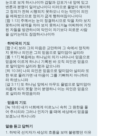
눈으로 보게 하시나이까 겁탈과 강포가 내 앞에 있고 
변론과 분쟁이 일어났나이다 이러므로 율법이 해이하
고 정의가 전혀 시행되지 못하오니 이는 악인이 의인
을 에워쌌으므로 정의가 굽게 행하여짐이니이다
[합 1:13] 주께서는 눈이 정결하시므로 악을 차마 보지 
못하시며 패역을 차마 보지 못하시거늘 어찌하여 거짓
된 자들을 방관하시며 악인이 자기보다 의로운 사람
을 삼키는데도 잠잠하시나이까
· 
하박국의 기도
[합 2:4] 보라 그의 마음은 교만하며 그 속에서 정직하
지 못하나 의인은 그의 믿음으로 말미암아 살리라
[롬 1:17] 복음에는 하나님의 의가 나타나서 믿음으로 
믿음에 이르게 하나니 기록된 바 오직 의인은 믿음으
로 말미암아 살리라 함과 같으니라
[히 10:38] 나의 의인은 믿음으로 말미암아 살리라 또
한 뒤로 물러가면 내 마음이 그를 기뻐하지 아니하리
라 하셨느니라
[갈 3:11] 또 하나님 앞에서 아무도 율법으로 말미암아 
의롭게 되지 못할 것이 분명하니 이는 의인은 믿음으
로 살리라 하였음이라
· 
믿음의 기도 
[눅 18:8] 내가 너희에게 이르노니 속히 그 원한을 풀
어 주시리라 그러나 인자가 올 때에 세상에서 믿음을 
보겠느냐 하시니라
말씀 듣고 답하기 
1. 하박국 선지자가 세상의 흐름을 보며 불평했던 이유