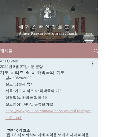
에덴스한인장로교회
Athens Korean Presbyterian Church
게시물
AKPC Web
2022년 8월 27일
1분 분량
기도 시리즈 4 : 하박국의 기도
날짜: 8/28/2022
설교: 정순재 목사
제목: 기도 시리즈 4 : 하박국의 기도
성경말씀: 하박국 3:16-19
설교영상*: AKPC 유튜브 채널
https://www.youtube.com/c/AthensKoreanPresbyteri
anChurch
· 
하박국의 호소
[합 1:3-4] 어찌하여 내게 죄악을 보게 하시며 패역을 