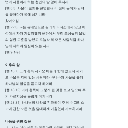
벗어 사울이라 하는 청년의 발 앞에 두니라
[행 8:3] 사울이 교회를 잔멸할새 각 집에 들어가 남녀
를 끌어다가 옥에 넘기니라
찾아오심
[행 22:3] 나는 유대인으로 길리기아 다소에서 났고 이 
성에서 자라 가말리엘의 문하에서 우리 조상들의 율법
의 엄한 교훈을 받았고 오늘 너희 모든 사람처럼 하나
님께 대하여 열심이 있는 자라
[행 9:1-9] 
이후의 삶
[행 13:7] 그가 총독 서기오 바울과 함께 있으니 서기
오 바울은 지혜 있는 사람이라 바나바와 사울을 불러 
하나님의 말씀을 듣고자 하더라
[행 13:12] 이에 총독이 그렇게 된 것을 보고 믿으며 주
의 가르치심을 놀랍게 여기니라
[행 28:31] 하나님의 나라를 전파하며 주 예수 그리스
도에 관한 모든 것을 담대하게 거침없이 가르치더라
나눔을 위한 질문
나는 예수님을 잘 믿을만한 사람입니까? 그런 배