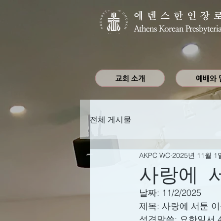
에덴스한인장
Athens Korean Presbyteri
교회 소개
예배와 
전체 게시물
AKPC WC
2025년 11월 1
사랑에 
날짜: 11/2/2025
제목: 
사랑에 서툰 이
성경말씀: 
요한일서 4