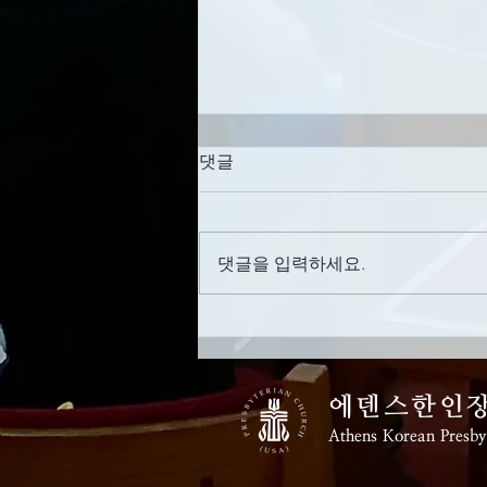
세례를 미루지 않기
댓글
날짜: 8/2/2026 제목: 세례를 미루
지 않기 성경말씀: 시편 108편 1절
설교영상: AKPC 유튜브 채널
댓글을 입력하세요.
https://www.youtube.com/c/Athen
sKoreanPresbyterianChurch [시
108:1] 하나님이여 내 마음을 정하
였사오니 내가 노래하며 나의 마음
을 다하여 찬양하리로다 [행
에덴스한인
16:31-34] 이르되 주 예수를 믿으
​Athens Korean Presb