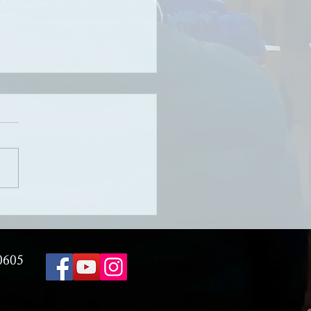
님의 마음을 읽다 9 :
선지자 예수님
 7/19/2026 제목: 하나님의 마
읽다 9 : 참 선지자 예수님 성
: 히브리서 1장 1-3절 설교
 AKPC 유튜브 채널
://www.youtube.com/c/Athen
eanPresbyterianChurch [신
10] 그 후에는 이스라엘에 모세
0605
같은 선지자가 일어나지 못하였
 모세는 여호와께서 대면하여