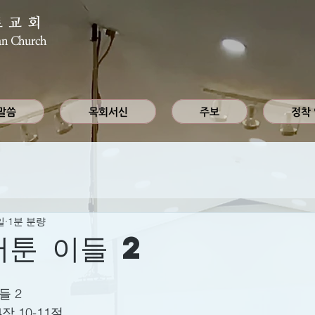
로교회
an Church
말씀
목회서신
주보
정착
일
1분 분량
서툰 이들 2
들 2
장 10-11절