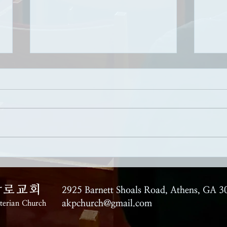
복음적인 삶의 축복
하나
참 
날짜: 7/26/2026 제목: 복음적인 삶
의 축복 성경말씀: 에베소서 2장 8-
날짜:
10절 설교영상: AKPC 유튜브 채
음을 
널
경말씀
https://www.youtube.com/c/Athen
영상:
sKoreanPresbyterianChurch 신앙
https
의 첫번째 단계 : 하나님의 자녀로
sKor
태어나다 [요 14:6] 예수께서 이르
34:
장로교회
시되 내가 곧 길이요 진리요 생명
2925 Barnett Shoals Road,
Athens, GA 3
와 
이니 나로 말미암지 않고는
나니
akpchurch@gmail.com
yterian Church
아시