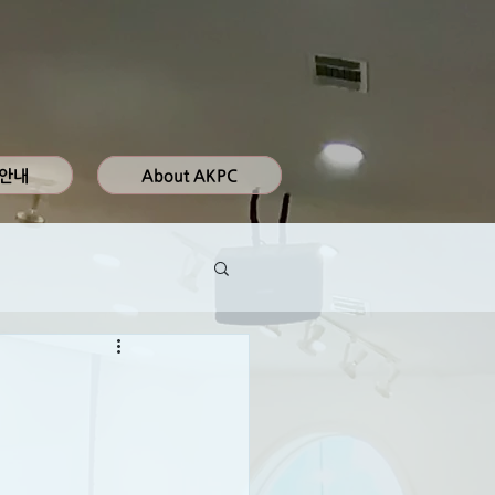
 안내
About AKPC