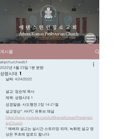
에덴스한인장로교회
Athens Korean Presbyterian Church
게시물
akpchurchweb1
2022년 4월 23일
1분 분량
성령시대 1
날짜: 4/24/2022
설교: 정순재 목사
제목: 성령시대 1 
성경말씀: 사도행전 2장 14-21절
설교영상*: AKPC 유튜브 채널 
https://www.youtube.com/c/AthensKoreanPresbyteri
anChurch
* 예배와 설교는 실시간 스트리밍 되며, 녹화된 설교 영
상은 주초에 업로드 됩니다.