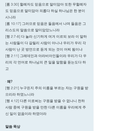
[롬 3:30] 할례자도 믿음으로 말미암아 또한 무할례자
도 믿음으로 말미암아 의롭다 하실 하나님은 한 분이
시니라
[롬 10:17] 그러므로 믿음은 들음에서 나며 들음은 그
리스도의 말씀으로 말미암았느니라
[행 2:7-8] 다 놀라 신기하게 여겨 이르되 보라 이 말하
는 사람들이 다 갈릴리 사람이 아니냐 우리가 우리 각 
사람이 난 곳 방언으로 듣게 되는 것이 어찌 됨이냐
[행 2:11] 그레데인과 아라비아인들이라 우리가 다 우
리의 각 언어로 하나님의 큰 일을 말함을 듣는도다 하
고
· 
왜?   
[행 2:21] 누구든지 주의 이름을 부르는 자는 구원을 받
으리라 하였느니라
[행 4:12] 다른 이로써는 구원을 받을 수 없나니 천하 
사람 중에 구원을 받을 만한 다른 이름을 우리에게 주
신 일이 없음이라 하였더라
말씀 묵상