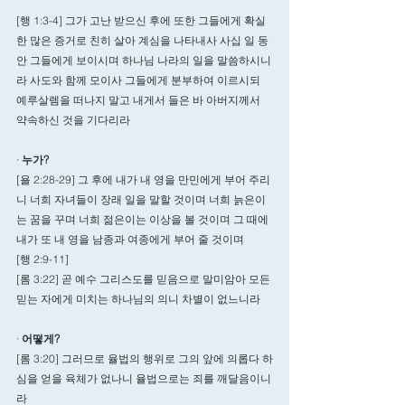
[행 1:3-4] 그가 고난 받으신 후에 또한 그들에게 확실
한 많은 증거로 친히 살아 계심을 나타내사 사십 일 동
안 그들에게 보이시며 하나님 나라의 일을 말씀하시니
라 사도와 함께 모이사 그들에게 분부하여 이르시되 
예루살렘을 떠나지 말고 내게서 들은 바 아버지께서 
약속하신 것을 기다리라
· 
누가? 
[욜 2:28-29] 그 후에 내가 내 영을 만민에게 부어 주리
니 너희 자녀들이 장래 일을 말할 것이며 너희 늙은이
는 꿈을 꾸며 너희 젊은이는 이상을 볼 것이며 그 때에 
내가 또 내 영을 남종과 여종에게 부어 줄 것이며
[행 2:9-11]
[롬 3:22] 곧 예수 그리스도를 믿음으로 말미암아 모든 
믿는 자에게 미치는 하나님의 의니 차별이 없느니라
· 
어떻게?  
[롬 3:20] 그러므로 율법의 행위로 그의 앞에 의롭다 하
심을 얻을 육체가 없나니 율법으로는 죄를 깨달음이니
라