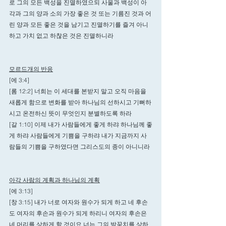
로 그의 모든 백성을 진멸하였으되 사울과 백성이 아
각과 그의 양과 소의 가장 좋은 것 또는 기름진 것과 어
린 양과 모든 좋은 것을 남기고 진멸하기를 즐겨 아니
하고 가치 없고 하찮은 것은 진멸하니라
모르드개의 반응
[에 3:4] 
[롬 12:2] 너희는 이 세대를 본받지 말고 오직 마음을 
새롭게 함으로 변화를 받아 하나님의 선하시고 기뻐하
시고 온전하신 뜻이 무엇인지 분별하도록 하라
[갈 1:10] 이제 내가 사람들에게 좋게 하랴 하나님께 좋
게 하랴 사람들에게 기쁨을 구하랴 내가 지금까지 사
람들의 기쁨을 구하였다면 그리스도의 종이 아니니라
아각 사람의 계획과 하나님의 계획
[에 3:13]
[창 3:15] 내가 너로 여자와 원수가 되게 하고 네 후손
도 여자의 후손과 원수가 되게 하리니 여자의 후손은 
네 머리를 상하게 할 것이요 너는 그의 발꿈치를 상하