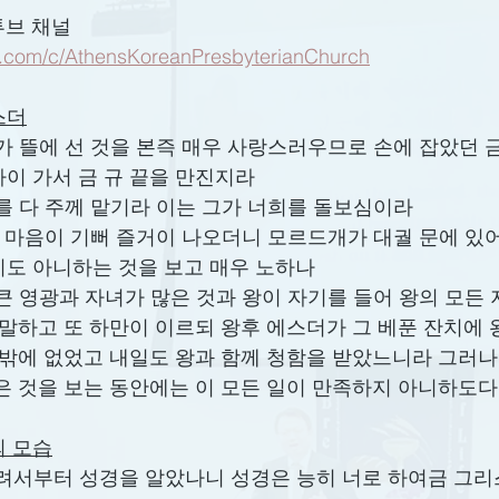
튜브 채널
e.com/c/AthensKoreanPresbyterianChurch
스더
스더가 뜰에 선 것을 본즉 매우 사랑스러우므로 손에 잡았던 
이 가서 금 규 끝을 만진지라
염려를 다 주께 맡기라 이는 그가 너희를 돌보심이라
하만이 마음이 기뻐 즐거이 나오더니 모르드개가 대궐 문에 
도 아니하는 것을 보고 매우 노하나
자기의 큰 영광과 자녀가 많은 것과 왕이 자기를 들어 왕의 모
 말하고 또 하만이 이르되 왕후 에스더가 그 베푼 잔치에 
나밖에 없었고 내일도 왕과 함께 청함을 받았느니라 그러나
은 것을 보는 동안에는 이 모든 일이 만족하지 아니하도다
의 모습
 또 어려서부터 성경을 알았나니 성경은 능히 너로 하여금 그리