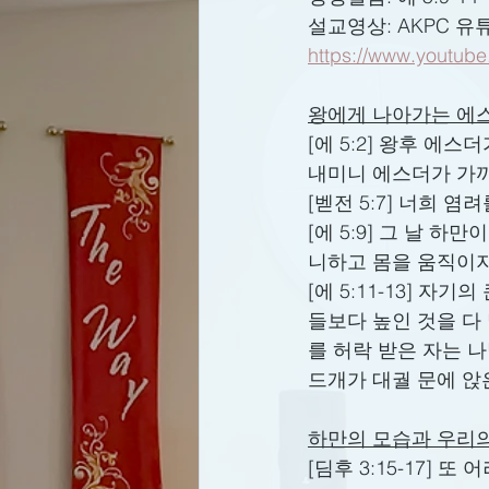
설교영상: AKPC 유
https://www.youtub
왕에게 나아가는 에
[에 5:2] 왕후 에
내미니 에스더가 가까
[벧전 5:7] 너희 
[에 5:9] 그 날 
니하고 몸을 움직이지
[에 5:11-13] 
들보다 높인 것을 다
를 허락 받은 자는 
드개가 대궐 문에 앉
하만의 모습과 우리
[딤후 3:15-17]