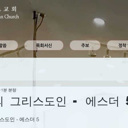
로교회
an Church
말씀
목회서신
주보
정착
1분 분량
의 그리스도인 - 에스더 
스도인 - 에스더 5 