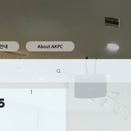
 안내
About AKPC
5