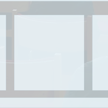
복음적인 삶의 축복
하나
참 