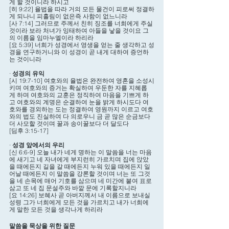
게 할 것이니라 하시고
[히 9:22] 율법을 따라 거의 모든 물건이 피로써 정결하
게 되나니 피흘림이 없은즉 사함이 없느니라
[사 7:14] 그러므로 주께서 친히 징조를 너희에게 주실 
것이라 보라 처녀가 잉태하여 아들을 낳을 것이요 그
의 이름을 임마누엘이라 하리라
[요 5:39] 너희가 성경에서 영생을 얻는 줄 생각하고 성
경을 연구하거니와 이 성경이 곧 내게 대하여 증언하
는 것이니라
· 
성경의 유익
[시 19:7-10] 여호와의 율법은 완전하여 영혼을 소성시
키며 여호와의 증거는 확실하여 우둔한 자를 지혜롭
게 하며 여호와의 교훈은 정직하여 마음을 기쁘게 하
고 여호와의 계명은 순결하여 눈을 밝게 하시도다 여
호와를 경외하는 도는 정결하여 영원까지 이르고 여호
와의 법도 진실하여 다 의로우니 금 곧 많은 순금보다 
더 사모할 것이며 꿀과 송이꿀보다 더 달도다
[딤후 3:15-17] 
· 
성경 앞에서의 우리
[신 6:6-9] 오늘 내가 네게 명하는 이 말씀을 너는 마음
에 새기고 네 자녀에게 부지런히 가르치며 집에 앉았
을 때에든지 길을 갈 때에든지 누워 있을 때에든지 일
어날 때에든지 이 말씀을 강론할 것이며 너는 또 그것
을 네 손목에 매어 기호를 삼으며 네 미간에 붙여 표로 
삼고 또 네 집 문설주와 바깥 문에 기록할지니라
[요 14:26] 보혜사 곧 아버지께서 내 이름으로 보내실 
성령 그가 너희에게 모든 것을 가르치고 내가 너희에
게 말한 모든 것을 생각나게 하리라
말씀을 묵상을 위한 질문