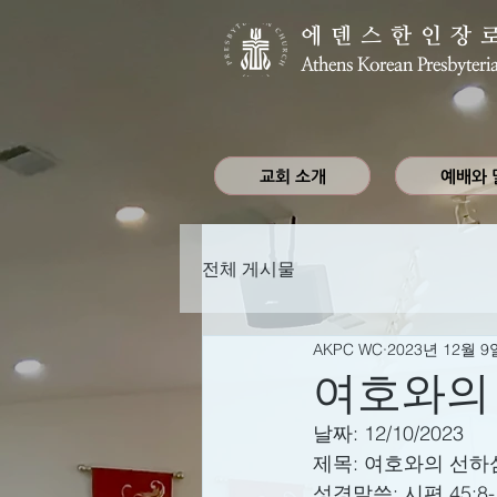
에덴스한인장
Athens Korean Presbyteri
교회 소개
예배와 
전체 게시물
AKPC WC
2023년 12월 9
여호와의
날짜: 12/10/2023
제목: 여호와의 선하
성경말씀: 시편 45:8-