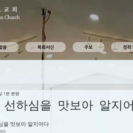
로교회
an Church
말씀
목회서신
주보
정착
일
1분 분량
 선하심을 맛보아 알지
심을 맛보아 알지어다
10