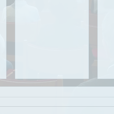
복음적인 삶의 축복
하나
참 
날짜: 7/26/2026 제목: 복음적인 삶
의 축복 성경말씀: 에베소서 2장 8-
날짜:
10절 설교영상: AKPC 유튜브 채
음을 