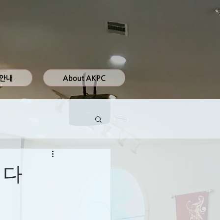
 안내
About AKPC
어다