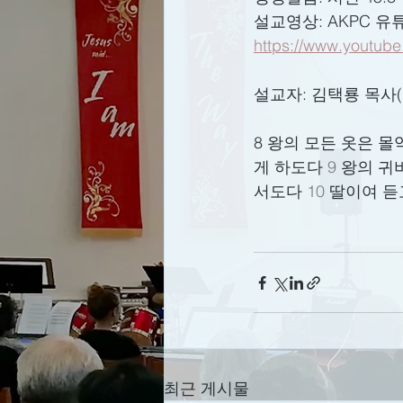
설교영상: AKPC 유
https://www.youtub
설교자: 김택룡 목사
8 왕의 모든 옷은 
게 하도다 
9 
왕의 귀
서도다 
10 
딸이여 듣
최근 게시물