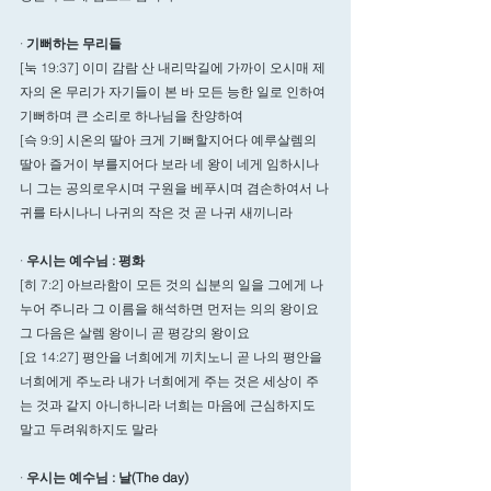
· 
기뻐하는 무리들
[눅 19:37] 이미 감람 산 내리막길에 가까이 오시매 제
자의 온 무리가 자기들이 본 바 모든 능한 일로 인하여 
기뻐하며 큰 소리로 하나님을 찬양하여
[슥 9:9] 시온의 딸아 크게 기뻐할지어다 예루살렘의 
딸아 즐거이 부를지어다 보라 네 왕이 네게 임하시나
니 그는 공의로우시며 구원을 베푸시며 겸손하여서 나
귀를 타시나니 나귀의 작은 것 곧 나귀 새끼니라
· 
우시는 예수님 : 평화
[히 7:2] 아브라함이 모든 것의 십분의 일을 그에게 나
누어 주니라 그 이름을 해석하면 먼저는 의의 왕이요 
그 다음은 살렘 왕이니 곧 평강의 왕이요
[요 14:27] 평안을 너희에게 끼치노니 곧 나의 평안을 
너희에게 주노라 내가 너희에게 주는 것은 세상이 주
는 것과 같지 아니하니라 너희는 마음에 근심하지도 
말고 두려워하지도 말라
· 
우시는 예수님 : 날(The day) 