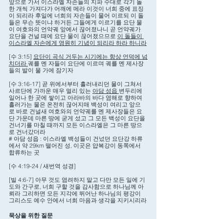
앞으로 가서 이스라엘 자손들의 지파 수대로 각기 돌 
한 개씩 가져다가 어깨에 메라 이것이 너희 중에 표징
이 되리라 후일에 너희의 자손들이 물어 이르되 이 돌
들은 무슨 뜻이냐 하거든 그들에게 이르기를 요단 물
이 여호와의 언약궤 앞에서 끊어졌나니 곧 언약궤가 
요단을 건널 때에 요단 물이 끊어졌으므로 
이 돌들이 
이스라엘 자손에게 영원히 기념이 되리라 하라 하니라
[수 3:15] 
요단이 곡식 거두는 시기에는 항상 언덕에 넘
치더라 
궤를 멘 자들이 요단에 이르며 궤를 멘 제사장
들의 발이 물 가에 잠기자
[수 3:16-17] 곧 위에서부터 흘러내리던 물이 그쳐서 
사르단에 가까운 매우 멀리 있는 
아담 성읍 
변두리에 
일어나 한 곳에 쌓이고 아라바의 바다 염해로 향하여 
흘러가는 물은 온전히 끊어지매 백성이 여리고 앞으
로 바로 건널새 여호와의 언약궤를 멘 제사장들은 요
단 가운데 마른 땅에 굳게 섰고 그 모든 백성이 요단을 
건너기를 마칠 때까지 모든 이스라엘은 그 마른 땅으
로 건너갔더라
# 아담 성읍 : 이스라엘 백성들이 건넜던 요단강 하류
에서 약 29km 떨어진 성, 이곳은 얍복강이 동쪽에서 
합류하는 곳 
[수 4:19-24 / 새번역 성경] 
[빌 4:6-7] 아무 것도 염려하지 말고 다만 모든 일에 기
도와 간구로, 너희 구할 것을 감사함으로 하나님께 아
뢰라 그리하면 모든 지각에 뛰어난 하나님의 평강이 
그리스도 예수 안에서 너희 마음과 생각을 지키시리라
묵상을 위한 질문 