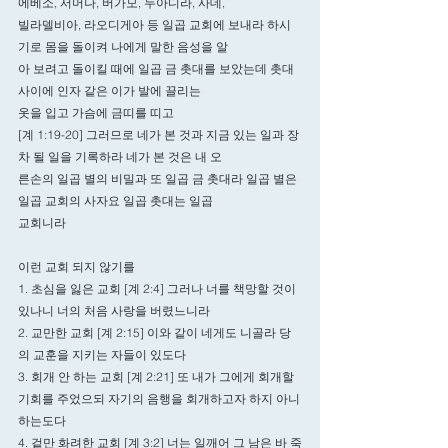
에베소, 서머나, 버가모, 두아디라, 사데,
빌라델비아, 라오디게아 등 일곱 교회에 보내라 하시
기로 몸을 돌이켜 나에게 말한 음성을 알
아 보려고 돌이킬 때에 일곱 금 촛대를 보았는데 촛대 
사이에 인자 같은 이가 발에 끌리는
옷을 입고 가슴에 금띠를 띠고
[계 1:19-20] 그러므로 네가 본 것과 지금 있는 일과 장
차 될 일을 기록하라 네가 본 것은 내 오
른손의 일곱 별의 비밀과 또 일곱 금 촛대라 일곱 별은 
일곱 교회의 사자요 일곱 촛대는 일곱
교회니라
이런 교회 되지 않기를
1. 초심을 잃은 교회 [계 2:4] 그러나 너를 책망할 것이 
있나니 너의 처음 사랑을 버렸느니라
2. 교만한 교회 [계 2:15] 이와 같이 네게도 니골라 당
의 교훈을 지키는 자들이 있도다
3. 회개 안 하는 교회 [계 2:21] 또 내가 그에게 회개할 
기회를 주었으되 자기의 음행을 회개하고자 하지 아니
하는도다
4. 겉만 화려한 교회 [계 3:2] 너는 일깨어 그 남은 바 죽