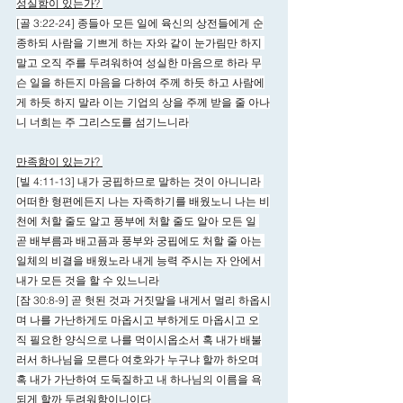
성실함이 있는가? 
[골 3:22-24] 종들아 모든 일에 육신의 상전들에게 순
종하되 사람을 기쁘게 하는 자와 같이 눈가림만 하지 
말고 오직 주를 두려워하여 성실한 마음으로 하라 무
슨 일을 하든지 마음을 다하여 주께 하듯 하고 사람에
게 하듯 하지 말라 이는 기업의 상을 주께 받을 줄 아나
니 너희는 주 그리스도를 섬기느니라
만족함이 있는가? 
[빌 4:11-13] 내가 궁핍하므로 말하는 것이 아니니라 
어떠한 형편에든지 나는 자족하기를 배웠노니 나는 비
천에 처할 줄도 알고 풍부에 처할 줄도 알아 모든 일 
곧 배부름과 배고픔과 풍부와 궁핍에도 처할 줄 아는 
일체의 비결을 배웠노라 내게 능력 주시는 자 안에서 
내가 모든 것을 할 수 있느니라
[잠 30:8-9] 곧 헛된 것과 거짓말을 내게서 멀리 하옵시
며 나를 가난하게도 마옵시고 부하게도 마옵시고 오
직 필요한 양식으로 나를 먹이시옵소서 혹 내가 배불
러서 하나님을 모른다 여호와가 누구냐 할까 하오며 
혹 내가 가난하여 도둑질하고 내 하나님의 이름을 욕
되게 할까 두려워함이니이다