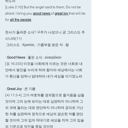
하노라 
[Luke 2:10] But the angel said to them, Do not be 
afraid. I bring you 
good news 
of 
great joy 
that will be 
for 
all the people
.
천사가 들려준 소식? 구주가 나셨으니 곧 그리스도 주
시니라(11) 
 그리스도 : Χριστός : 기름부음 받은 자 : 왕  
· 
Good News 
: 좋은 소식 : εὐαγγέλιον 
[요 16:233] 이것을 너희에게 이르는 것은 너희로 내 
안에서 평안을 누리게 하려 함이라 세상에서는 너희
가 환난을 당하나 담대하라 내가 세상을 이기었노라
· 
Great Joy 
: 큰 기쁨 
[사 11:3-4] 그가 여호와를 경외함으로 즐거움을 삼을 
것이며 그의 눈에 보이는 대로 심판하지 아니하며 그
의 귀에 들리는 대로 판단하지 아니하며 공의로 가난
한 자를 심판하며 정직으로 세상의 겸손한 자를 판단
할 것이며 그의 입의 막대기로 세상을 치며 그의 입술
의 기운으로 악인을 죽일 것이며