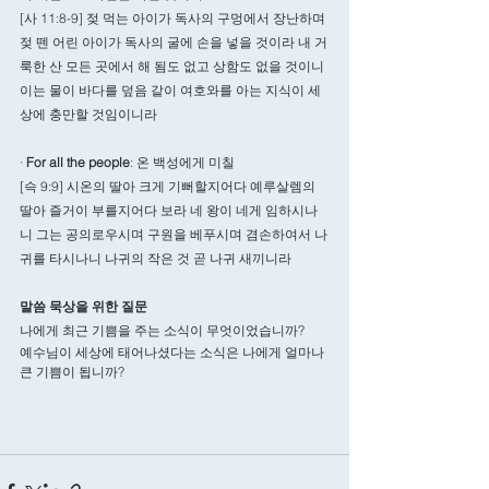
[사 11:8-9] 젖 먹는 아이가 독사의 구멍에서 장난하며 
젖 뗀 어린 아이가 독사의 굴에 손을 넣을 것이라 내 거
룩한 산 모든 곳에서 해 됨도 없고 상함도 없을 것이니 
이는 물이 바다를 덮음 같이 여호와를 아는 지식이 세
상에 충만할 것임이니라
· 
For all the people
: 온 백성에게 미칠 
[슥 9:9] 시온의 딸아 크게 기뻐할지어다 예루살렘의 
딸아 즐거이 부를지어다 보라 네 왕이 네게 임하시나
니 그는 공의로우시며 구원을 베푸시며 겸손하여서 나
귀를 타시나니 나귀의 작은 것 곧 나귀 새끼니라
말씀 묵상을 위한 질문
나에게 최근 기쁨을 주는 소식이 무엇이었습니까? 
예수님이 세상에 태어나셨다는 소식은 나에게 얼마나 
큰 기쁨이 됩니까? 