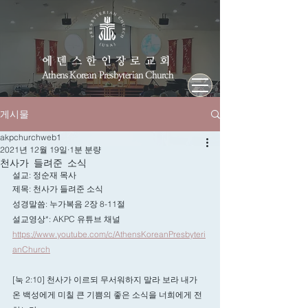
에덴스한인장로교회
Athens Korean Presbyterian Church
게시물
akpchurchweb1
2021년 12월 19일
1분 분량
천사가 들려준 소식
설교: 정순재 목사
제목: 천사가 들려준 소식  
성경말씀: 누가복음 2장 8-11절 
설교영상*: AKPC 유튜브 채널 
https://www.youtube.com/c/AthensKoreanPresbyteri
anChurch
[눅 2:10] 천사가 이르되 무서워하지 말라 보라 내가 
온 백성에게 미칠 큰 기쁨의 좋은 소식을 너희에게 전