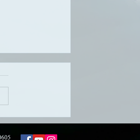
님의 마음을 읽다 9 :
선지자 예수님
 7/19/2026 제목: 하나님의 마
읽다 9 : 참 선지자 예수님 성
: 히브리서 1장 1-3절 설교
 AKPC 유튜브 채널
://www.youtube.com/c/Athen
eanPresbyterianChurch [신
10] 그 후에는 이스라엘에 모세
0605
같은 선지자가 일어나지 못하였