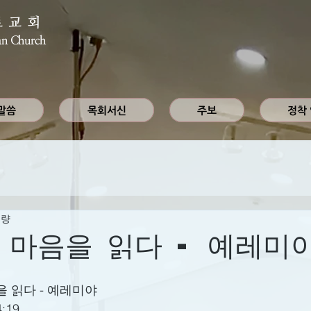
로교회
an Church
말씀
목회서신
주보
정착
분량
 마음을 읽다 - 예레미
 읽다 - 예레미야
:19