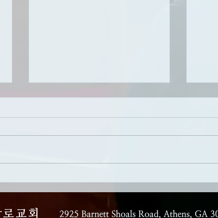
복음적인 삶의 축복
하나
참 
날짜: 7/26/2026 제목: 복음적인 삶
의 축복 성경말씀: 에베소서 2장 8-
날짜:
10절 설교영상: AKPC 유튜브 채
음을 
널
경말씀
https://www.youtube.com/c/Athen
영상:
sKoreanPresbyterianChurch 신앙
https
의 첫번째 단계 : 하나님의 자녀로
sKor
태어나다 [요 14:6] 예수께서 이르
34:
장로교회
시되 내가 곧 길이요 진리요 생명
2925 Barnett Shoals Road,
Athens, GA 3
와 