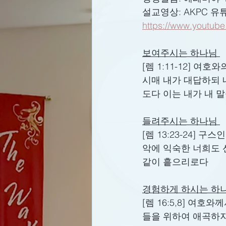
설교영상: AKPC 유
https://www.youtub
보여주시는 하나님 
[렘 1:11-12] 
시매 내가 대답하되 
도다 이는 내가 내 
들려주시는 하나님 
[렘 13:23-24] 
악에 익숙한 너희도 
같이 흩으리로다 
경험하게 하시는 하나
[렘 16:5,8] 여
들을 위하여 애곡하지