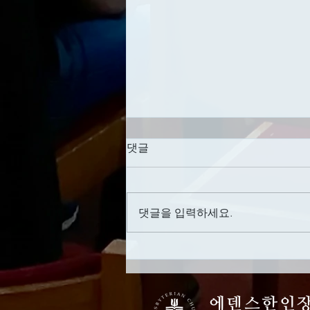
세례를 미루지 않기
댓글
날짜: 8/2/2026 제목: 세례를 미루
지 않기 성경말씀: 시편 108편 1절
설교영상: AKPC 유튜브 채널
댓글을 입력하세요.
https://www.youtube.com/c/Athen
sKoreanPresbyterianChurch [시
108:1] 하나님이여 내 마음을 정하
였사오니 내가 노래하며 나의 마음
을 다하여 찬양하리로다 [행
에덴스한인
16:31-34] 이르되 주 예수를 믿으