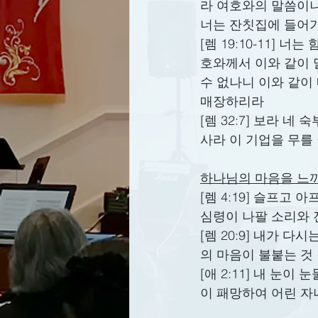
라 여호와의 말씀이
너는 잔칫집에 들어가
[렘 19:10-11]
호와께서 이와 같이 
수 없나니 이와 같이
매장하리라
[렘 32:7] 보라 
사라 이 기업을 무를
하나님의 마음을 느끼
[렘 4:19] 슬프고
심령이 나팔 소리와 
[렘 20:9] 내가
의 마음이 불붙는 것
[애 2:11] 내 눈
이 패망하여 어린 자