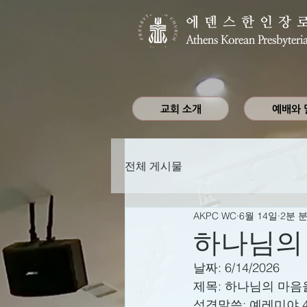
에덴스한인장
Athens Korean Presbyteri
교회 소개
예배와 
전체 게시물
AKPC WC
6월 14일
2분 
하나님의
날짜: 6/14/2026
제목: 
하나님의 마음을
성경말씀: 
예레미야 4