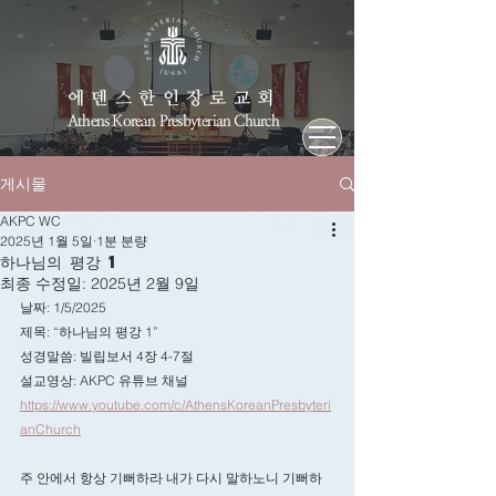
에덴스한인장로교회
Athens Korean Presbyterian Church
게시물
AKPC WC
2025년 1월 5일
1분 분량
하나님의 평강 1
최종 수정일:
2025년 2월 9일
날짜: 1/5/2025
제목: “
하나님의 평강 1”
성경말씀: 빌립보서 4장 4-7절
설교영상: AKPC 유튜브 채널
https://www.youtube.com/c/AthensKoreanPresbyteri
anChurch
주 안에서 항상 기뻐하라 내가 다시 말하노니 기뻐하