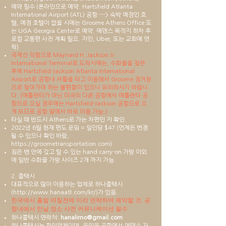
예약 필수 (온라인으로 예약. Hartsfield Atlanta
International Airport (ATL) 공항 ---> 숙박 예정인 호
텔, 예정 호텔이 없을 시에는 Groome Athens Office 또
는 UGA Georgia Center로 예약. 에덴스 목적지 하차 후
로컬 교통편 사전 계획 필요. 지인, Uber, 또는 교회에 연
락)
​국제선 직항으로 Maynard H. Jackson Jr.
International Terminal로 도착시에는, 수화물을 찾은
후에 Hartsfield-Jackson Atlanta International
Airport로 공항내 셔틀을 타고 이동해서 Groome 정거장
으로 찾아가야 하는 불편함이 있으니 유의하시기 바랍니
다. (애틀란타가 아닌 미국의 다른 공항에서 애틀란타 공
항으로 오실 경우에는 Hartsfield-Jackson 공항으로 오
게 되므로 공항 앞에서 바로 이용 가능.)
타실 때 반드시 Athens로 가는 차편인 지 확인.
2022년 6월 현재 편도 운임 = 일인당 $47 (언제든 변경
될 수 있으니 확인 바람,
https://groometransportation.com
)
짐은 밴 안에 갖고 탈 수 있는 hand carry-on 가방 이외
에 일반 수화물 가방 사이즈 2개 까지 가능.
2. 콜택시
대표적으로 많이 이용하는 업체로 하나콜택시
(
http://www.hanaatl.com/kr/)
가 있음.
한국에서 출발 며칠전에 미리 연락하여 예약할 것. 공
항내에서 만날 장소 사전 커뮤니케이션 필수.
하나콜택시 연락처:
hanalimo@gmail.com