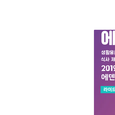
신입생
에
생활용품
식사 
201
에덴
라이드