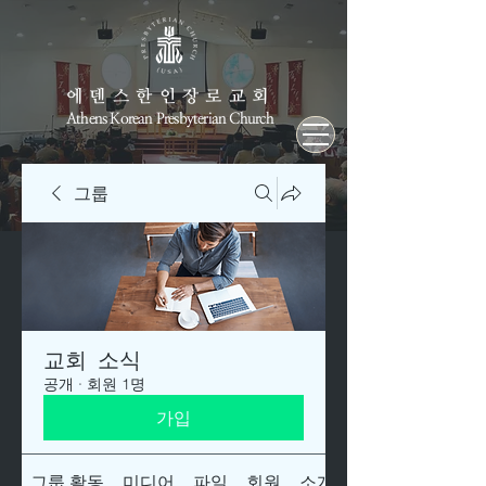
에덴스한인장로교회
Athens Korean Presbyterian Church
그룹
교회 소식
공개
·
회원 1명
가입
그룹 활동
미디어
파일
회원
소개