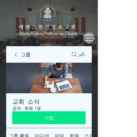
에덴스한인장로교회
Athens Korean Presbyterian Church
그룹
교회 소식
공개
·
회원 1명
가입
그룹 활동
미디어
파일
회원
소개