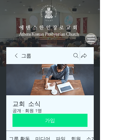
에덴스한인장로교회
Athens Korean Presbyterian Church
그룹
교회 소식
공개
·
회원 1명
가입
그룹 활동
미디어
파일
회원
소개