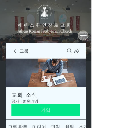
에덴스한인장로교회
Athens Korean Presbyterian Church
그룹
교회 소식
공개
·
회원 1명
가입
그룹 활동
미디어
파일
회원
소개