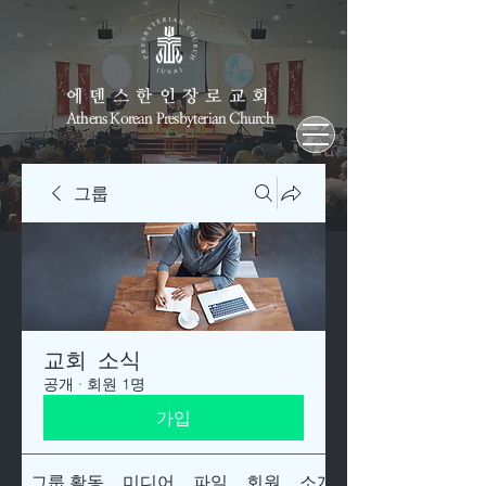
에덴스한인장로교회
Athens Korean Presbyterian Church
그룹
교회 소식
공개
·
회원 1명
가입
그룹 활동
미디어
파일
회원
소개