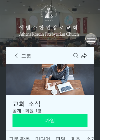
에덴스한인장로교회
Athens Korean Presbyterian Church
그룹
교회 소식
공개
·
회원 1명
가입
그룹 활동
미디어
파일
회원
소개