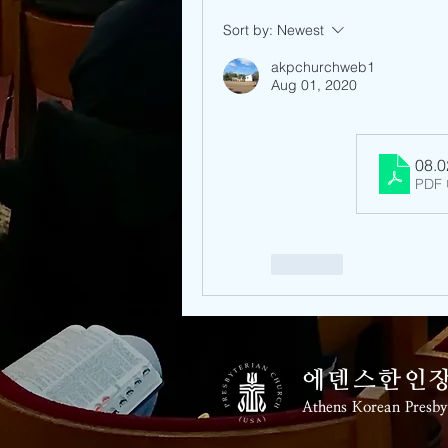
Sort by:
Newest
akpchurchweb1
Aug 01, 2020
08.0
PDF
Like
에덴스한인
​Athens Korean Presb