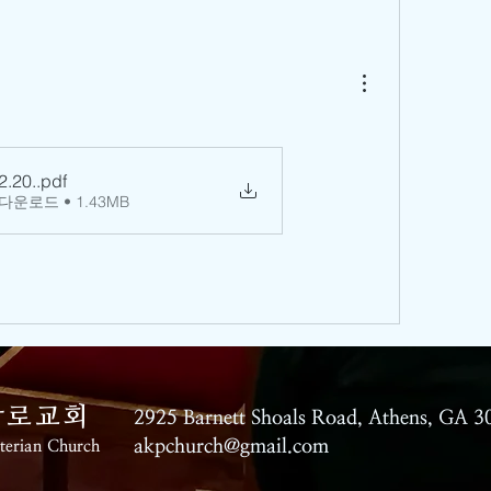
2.20.
.pdf
 다운로드 • 1.43MB
장로교회
2925 Barnett Shoals Road,
Athens, GA 3
akpchurch@gmail.com
yterian Church