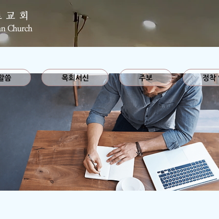
로교회
an Church
말씀
목회서신
주보
정착