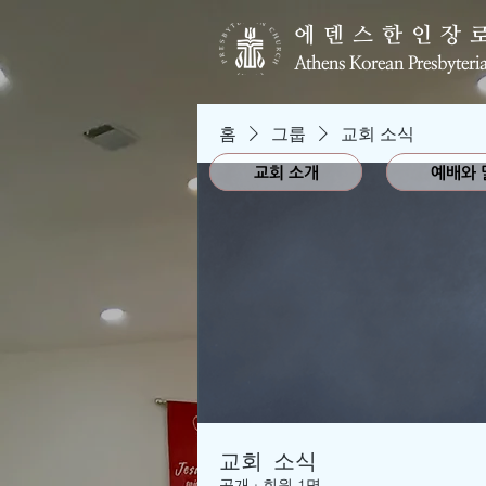
에덴스한인장
Athens Korean Presbyteri
홈
그룹
교회 소식
교회 소개
예배와 
교회 소식
공개
·
회원 1명