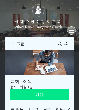
에덴스한인장로교회
Athens Korean Presbyterian Church
그룹
교회 소식
공개
·
회원 1명
가입
그룹 활동
미디어
파일
회원
소개