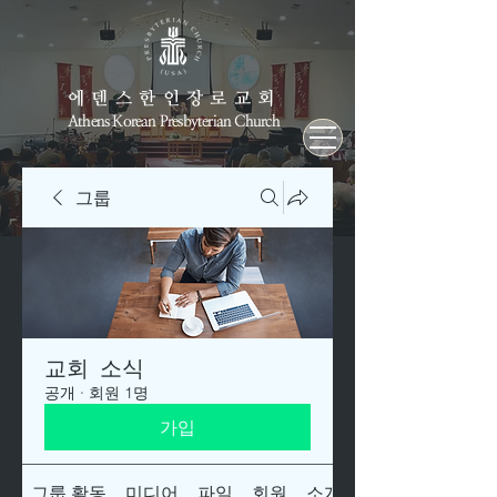
에덴스한인장로교회
Athens Korean Presbyterian Church
그룹
교회 소식
공개
·
회원 1명
가입
그룹 활동
미디어
파일
회원
소개