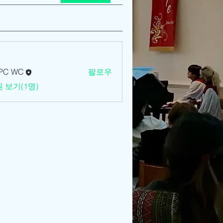
PC WC
팔로우
 보기(1명)