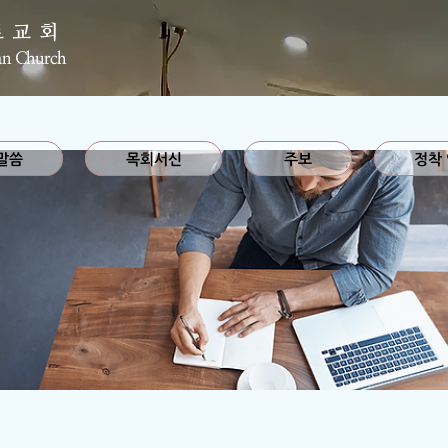
로교회
an Church
말씀
목회서신
주보
정착