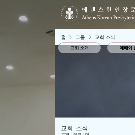
에덴스한인장
Athens Korean Presbyteri
홈
그룹
교회 소식
교회 소개
예배와 
교회 소식
공개
·
회원 1명