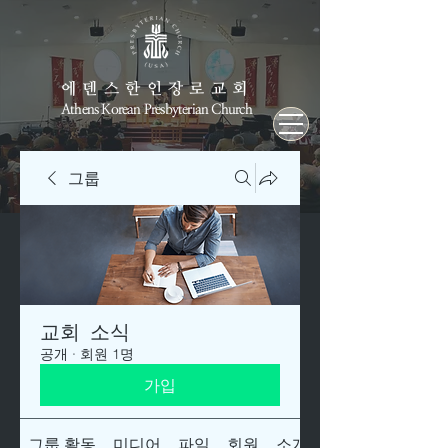
에덴스한인장로교회
Athens Korean Presbyterian Church
그룹
교회 소식
공개
·
회원 1명
가입
그룹 활동
미디어
파일
회원
소개